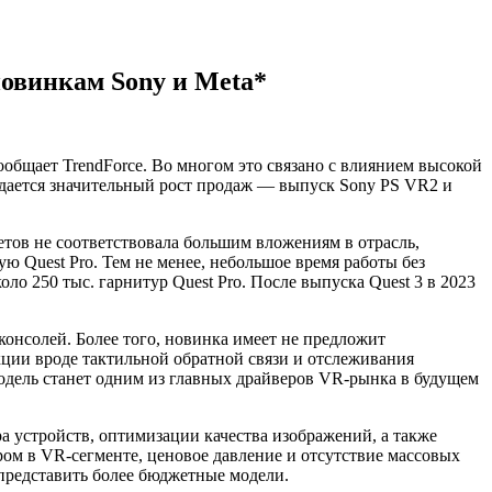
новинкам Sony и Meta*
ообщает TrendForce. Во многом это связано с влиянием высокой
жидается значительный рост продаж — выпуск Sony PS VR2 и
тов не соответствовала большим вложениям в отрасль,
Quest Pro. Тем не менее, небольшое время работы без
ло 250 тыс. гарнитур Quest Pro. После выпуска Quest 3 в 2023
консолей. Более того, новинка имеет не предложит
ции вроде тактильной обратной связи и отслеживания
модель станет одним из главных драйверов VR-рынка в будущем
а устройств, оптимизации качества изображений, а также
ром в VR-сегменте, ценовое давление и отсутствие массовых
представить более бюджетные модели.