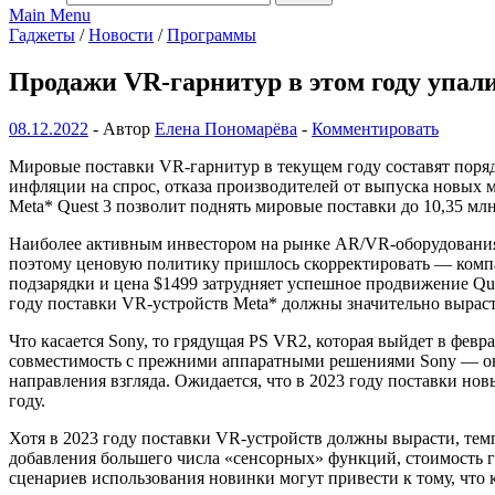
Main Menu
Гаджеты
/
Новости
/
Программы
Продажи VR-гарнитур в этом году упали
08.12.2022
-
Автор
Елена Пономарёва
-
Комментировать
Мировые поставки VR-гарнитур в текущем году составят порядк
инфляции на спрос, отказа производителей от выпуска новых 
Meta* Quest 3 позволит поднять мировые поставки до 10,35 млн
Наиболее активным инвестором на рынке AR/VR-оборудования я
поэтому ценовую политику пришлось скорректировать — компа
подзарядки и цена $1499 затрудняет успешное продвижение Ques
году поставки VR-устройств Meta* должны значительно выраст
Что касается Sony, то грядущая PS VR2, которая выйдет в фев
совместимость с прежними аппаратными решениями Sony — она 
направления взгляда. Ожидается, что в 2023 году поставки но
году.
Хотя в 2023 году поставки VR-устройств должны вырасти, темп
добавления большего числа «сенсорных» функций, стоимость г
сценариев использования новинки могут привести к тому, что