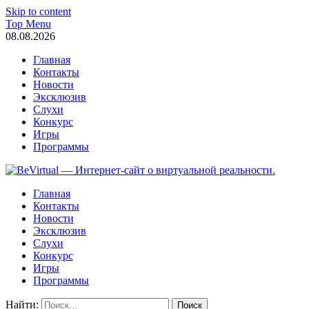
Skip to content
Top Menu
08.08.2026
Главная
Контакты
Новости
Эксклюзив
Слухи
Конкурс
Игры
Программы
BeVirtual — Интернет-сайт о виртуальной реальности.
один из первых порталов в Рунете, освещающих события в мир
Главная
интервью с топовыми лицами мира VR.
Контакты
Новости
Эксклюзив
Слухи
Конкурс
Игры
Программы
Найти: