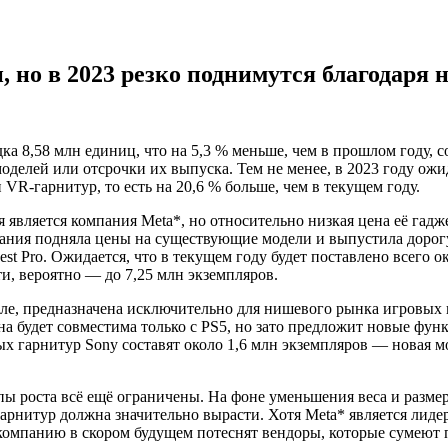
, но в 2023 резко поднимутся благодаря 
а 8,58 млн единиц, что на 5,3 % меньше, чем в прошлом году, с
моделей или отсрочки их выпуска. Тем не менее, в 2023 году о
 VR-гарнитур, то есть на 20,6 % больше, чем в текущем году.
вляется компания Meta*, но относительно низкая цена её гадже
ния подняла цены на существующие модели и выпустила дорогую 
t Pro. Ожидается, что в текущем году будет поставлено всего око
и, вероятно — до 7,25 млн экземпляров.
рале, предназначена исключительно для нишевого рынка игровых 
будет совместима только с PS5, но зато предложит новые функ
вых гарнитур Sony составят около 1,6 млн экземпляров — новая 
ы роста всё ещё ограничены. На фоне уменьшения веса и размер
арнитур должна значительно вырасти. Хотя Meta* является лиде
 компанию в скором будущем потеснят вендоры, которые сумеют 