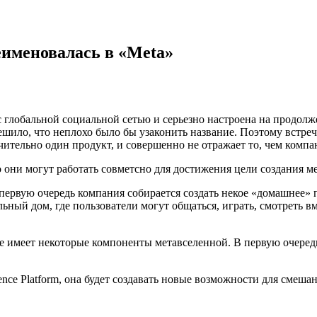
еименовалась в «Meta»
с глобальной социальной сетью и серьезно настроена на продол
ешило, что неплохо было бы узаконить название. Поэтому встре
тельно один продукт, и совершенно не отражает то, чем компан
о они могут работать совметсно для достижения цели создания м
первую очередь компания собирается создать некое «домашнее» 
льный дом, где пользователи могут общаться, играть, смотреть в
 имеет некоторые компоненты метавселенной. В первую очередь 
nce Platform, она будет создавать новые возможности для смеш