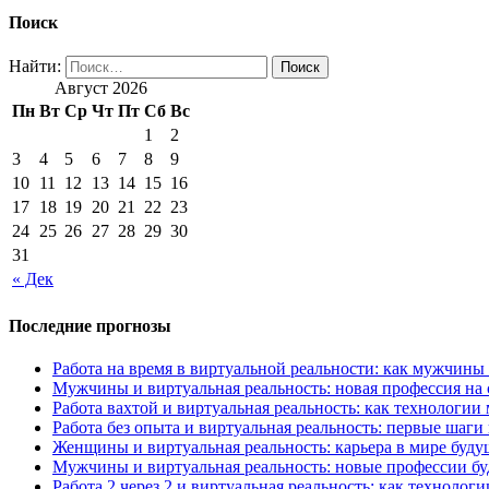
Поиск
Найти:
Август 2026
Пн
Вт
Ср
Чт
Пт
Сб
Вс
1
2
3
4
5
6
7
8
9
10
11
12
13
14
15
16
17
18
19
20
21
22
23
24
25
26
27
28
29
30
31
« Дек
Последние прогнозы
Работа на время в виртуальной реальности: как мужчины
Мужчины и виртуальная реальность: новая профессия на 
Работа вахтой и виртуальная реальность: как технологи
Работа без опыта и виртуальная реальность: первые шаги
Женщины и виртуальная реальность: карьера в мире буду
Мужчины и виртуальная реальность: новые профессии бу
Работа 2 через 2 и виртуальная реальность: как технол