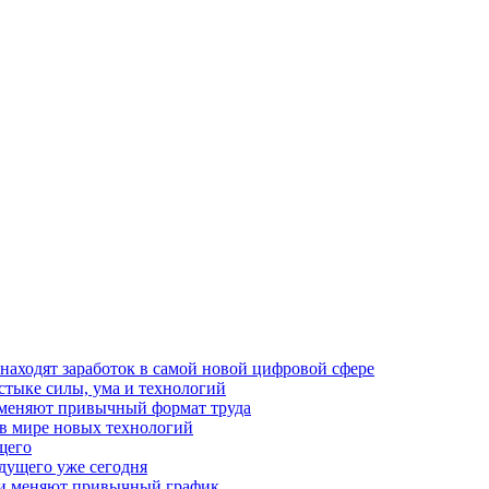
 находят заработок в самой новой цифровой сфере
стыке силы, ума и технологий
и меняют привычный формат труда
 в мире новых технологий
щего
дущего уже сегодня
огии меняют привычный график