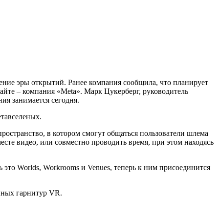
жение эры открытий. Ранее компания сообщила, что планирует
чайте – компания «Meta». Марк Цукерберг, руководитель
ия занимается сегодня.
етавселеных.
пространство, в котором смогут общаться пользователи шлема
месте видео, или совместно проводить время, при этом находясь
это Worlds, Workrooms и Venues, теперь к ним присоединится
анных гарнитур VR.