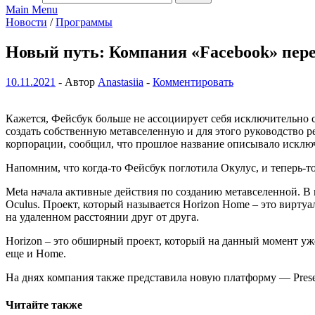
Main Menu
Новости
/
Программы
Новый путь: Компания «Facebook» пер
10.11.2021
-
Автор
Anastasiia
-
Комментировать
Кажется, Фейсбук больше не ассоциирует себя исключительно 
создать собственную метавселенную и для этого руководство р
корпорации, сообщил, что прошлое название описывало исключи
Напомним, что когда-то Фейсбук поглотила Окулус, и теперь-т
Meta начала активные действия по созданию метавселенной. В 
Oculus. Проект, который называется Horizon Home – это виртуа
на удаленном расстоянии друг от друга.
Horizon – это обширный проект, который на данный момент уже
еще и Home.
На днях компания также представила новую платформу — Prese
Читайте также