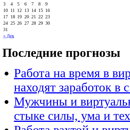
3
4
5
6
7
8
9
10
11
12
13
14
15
16
17
18
19
20
21
22
23
24
25
26
27
28
29
30
31
« Дек
Последние прогнозы
Работа на время в ви
находят заработок в
Мужчины и виртуальн
стыке силы, ума и те
Работа вахтой и вирт