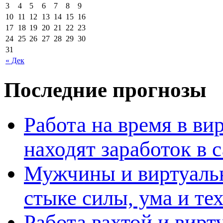
3
4
5
6
7
8
9
10
11
12
13
14
15
16
17
18
19
20
21
22
23
24
25
26
27
28
29
30
31
« Дек
Последние прогнозы
Работа на время в ви
находят заработок в
Мужчины и виртуальн
стыке силы, ума и те
Работа вахтой и вирт