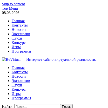
Skip to content
Top Menu
08.08.2026
Главная
Контакты
Новости
Эксклюзив
Слухи
Конкурс
Игры
Программы
BeVirtual — Интернет-сайт о виртуальной реальности.
один из первых порталов в Рунете, освещающих события в мир
Главная
интервью с топовыми лицами мира VR.
Контакты
Новости
Эксклюзив
Слухи
Конкурс
Игры
Программы
Найти: