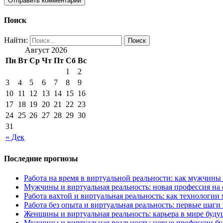
Поиск
Найти:
Август 2026
Пн
Вт
Ср
Чт
Пт
Сб
Вс
1
2
3
4
5
6
7
8
9
10
11
12
13
14
15
16
17
18
19
20
21
22
23
24
25
26
27
28
29
30
31
« Дек
Последние прогнозы
Работа на время в виртуальной реальности: как мужчины
Мужчины и виртуальная реальность: новая профессия на 
Работа вахтой и виртуальная реальность: как технологи
Работа без опыта и виртуальная реальность: первые шаги
Женщины и виртуальная реальность: карьера в мире буду
Мужчины и виртуальная реальность: новые профессии бу