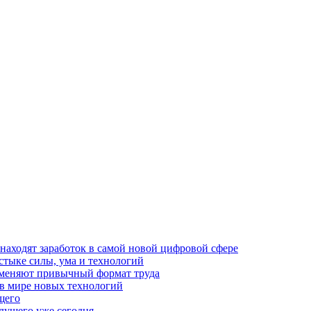
 находят заработок в самой новой цифровой сфере
стыке силы, ума и технологий
и меняют привычный формат труда
 в мире новых технологий
щего
дущего уже сегодня