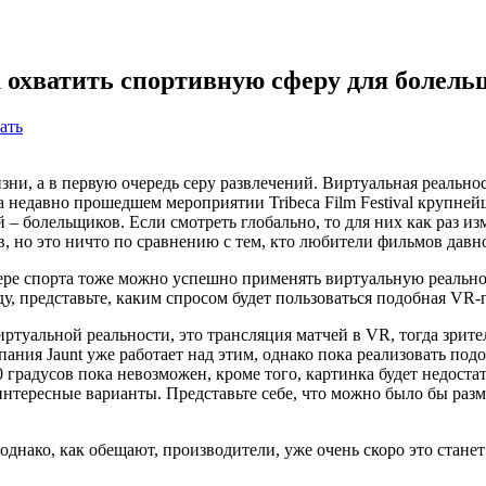
к охватить спортивную сферу для болел
ать
и, а в первую очередь серу развлечений. Виртуальная реальнос
На недавно прошедшем мероприятии Tribeca Film Festival крупн
 – болельщиков. Если смотреть глобально, то для них как раз и
в, но это ничто по сравнению с тем, кто любители фильмов давн
ере спорта тоже можно успешно применять виртуальную реальнос
 представьте, каким спросом будет пользоваться подобная VR-
виртуальной реальности, это трансляция матчей в VR, тогда зрит
мпания Jaunt уже работает над этим, однако пока реализовать п
 градусов пока невозможен, кроме того, картинка будет недост
 интересные варианты. Представьте себе, что можно было бы раз
 однако, как обещают, производители, уже очень скоро это стане