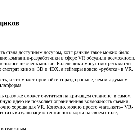
ьщиков
ть стала доступным досугом, хотя раньше такое можно было
ейшие компании-разработчики в сфере VR обсудили возможность
зменилось не очень многое. Болельщики могут смотреть матчи
о смотрят кино в 3D и 4DХ, а геймеры вовсю «рубятся» в VR.
ть, и это может произойти гораздо раньше, чем мы думаем.
платформа.
ель сразу же сможет очутиться на кричащем стадионе, в самом
одобную идею не позволяет ограниченная возможность съемки.
аточно хороша для VR. Конечно, можно просто «натыкать» VR-
местить визуализацию теннисного корта на своем столе,
т возможным.