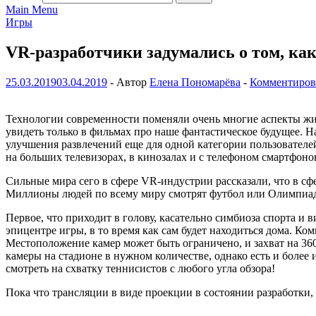
Main Menu
Игры
VR-разработчики задумались о том, ка
25.03.2019
03.04.2019
-
Автор
Елена Пономарёва
-
Комментиров
Технологии современности поменяли очень многие аспекты жизн
увидеть только в фильмах про наше фантастическое будущее. 
улучшения развлечений еще для одной категории пользователей
на больших телевизорах, в кинозалах и с телефоном смартфоно
Сильные мира сего в сфере VR-индустрии рассказали, что в сф
Миллионы людей по всему миру смотрят футбол или Олимпиаду,
Первое, что приходит в голову, касательно симбиоза спорта и 
эпицентре игры, в то время как сам будет находиться дома. Ко
Местоположение камер может быть ограничено, и захват на 360
камеры на стадионе в нужном количестве, однако есть и более
смотреть на схватку теннисистов с любого угла обзора!
Пока что трансляции в виде проекции в состоянии разработки,