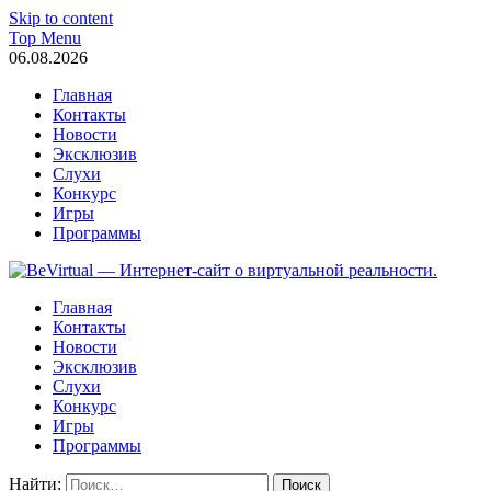
Skip to content
Top Menu
06.08.2026
Главная
Контакты
Новости
Эксклюзив
Слухи
Конкурс
Игры
Программы
BeVirtual — Интернет-сайт о виртуальной реальности.
один из первых порталов в Рунете, освещающих события в мир
Главная
интервью с топовыми лицами мира VR.
Контакты
Новости
Эксклюзив
Слухи
Конкурс
Игры
Программы
Найти: