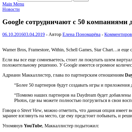
Main Menu
Новости
Google сотрудничают с 50 компаниями 
06.10.2016
03.04.2019
-
Автор
Елена Пономарёва
-
Комментиров
Warner Bros, Framestore, Within, Schell Games, Star Chart…и еще
Если вы все еще сомневаетесь, стоит ли покупать шлем вирту
положительному решению. У Google имеется огромное количест
Адрианн Маккаллистер, глава по партнерским отношениям
Da
“Более 50 партнеров будут создавать игры и приложения 
“Помимо наших партнеров на Daydream будет добавлены 
Photos, где вы можете полностью погрузиться в свои восп
Говоря о
Street View
, можно отметить, что данная опция имеет 
заранее взглянуть на место, где ему предстоит побывать, и решит
Упомянув
YouTube
, Маккаллистер подытожил: