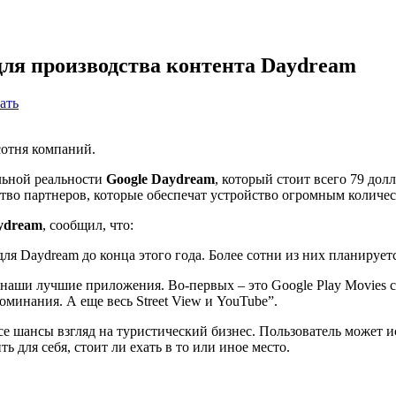
для производства контента Daydream
ать
 сотня компаний.
альной реальности
Google
Daydream
, который стоит всего 79 дол
во партнеров, которые обеспечат устройство огромным количес
ydream
, сообщил, что:
для Daydream до конца этого года. Более сотни из них планируе
наши лучшие приложения. Во-первых – это Google Play Movies с
оминания. А еще весь Street View и YouTube”.
все шансы взгляд на туристический бизнес. Пользователь может 
ь для себя, стоит ли ехать в то или иное место.