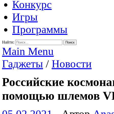
Конкурс
Игры
Программы
Найти:
Main Menu
Гаджеты
/
Новости
Российские космона
помощью шлемов V
05.02.2021
-
Автор
Anas